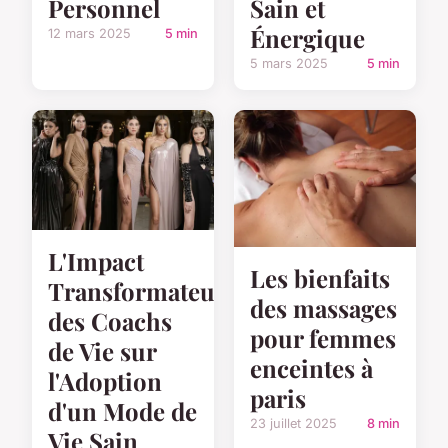
Sain et
Personnel
Énergique
12 mars 2025
5 min
5 mars 2025
5 min
L'Impact
Les bienfaits
Transformateur
des massages
des Coachs
pour femmes
de Vie sur
enceintes à
l'Adoption
paris
d'un Mode de
23 juillet 2025
8 min
Vie Sain